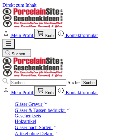
Direkt zum Inhalt
Mein Profil
Kontaktformular
Korb
Suchen...
Suche
Suche
Mein Profil
Kontaktformular
Korb
Gläser Gravur
Gläser & Tassen bedruckt
Geschenksets
Holzartikel
Gläser nach Sorten
Artikel ohne Dekor