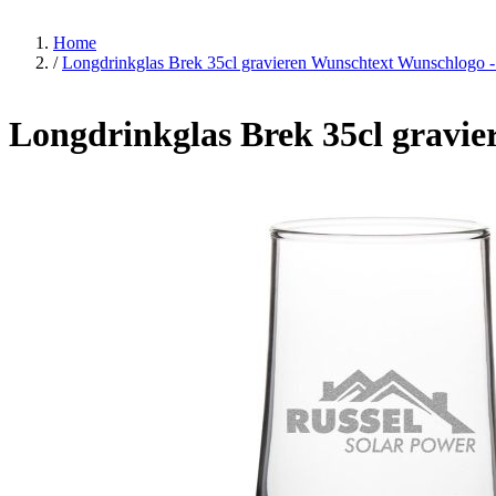
Home
/
Longdrinkglas Brek 35cl gravieren Wunschtext Wunschlogo -
Longdrinkglas Brek 35cl gravie