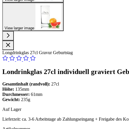
View larger image
Longdrinkglas 27cl Gravur Geburtstag
Londrinkglas 27cl
individuell graviert Ge
Gesamtinhalt (randvoll):
27cl
Höhe:
135mm
Durchmesser:
61mm
Gewicht:
235g
Auf Lager
Lieferzeit:
ca. 3-6 Arbeitstage ab Zahlungseingang + Freigabe des Ko
Artikelnummer