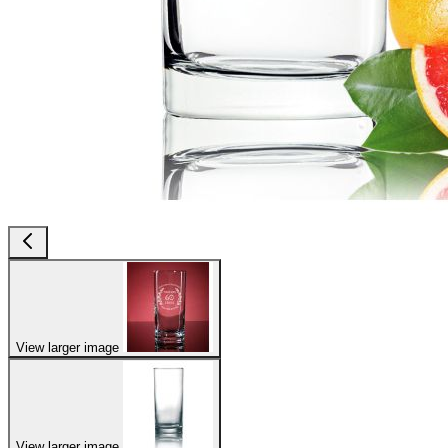
View larger image
View larger image