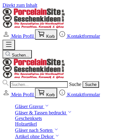
Direkt zum Inhalt
Mein Profil
Kontaktformular
Korb
Suchen...
Suche
Suche
Mein Profil
Kontaktformular
Korb
Gläser Gravur
Gläser & Tassen bedruckt
Geschenksets
Holzartikel
Gläser nach Sorten
Artikel ohne Dekor