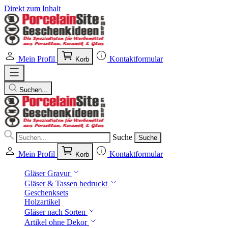
Direkt zum Inhalt
Mein Profil
Kontaktformular
Korb
Suchen...
Suche
Suche
Mein Profil
Kontaktformular
Korb
Gläser Gravur
Gläser & Tassen bedruckt
Geschenksets
Holzartikel
Gläser nach Sorten
Artikel ohne Dekor