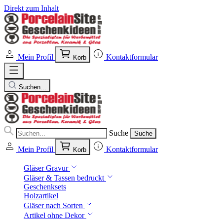
Direkt zum Inhalt
Mein Profil
Kontaktformular
Korb
Suchen...
Suche
Suche
Mein Profil
Kontaktformular
Korb
Gläser Gravur
Gläser & Tassen bedruckt
Geschenksets
Holzartikel
Gläser nach Sorten
Artikel ohne Dekor