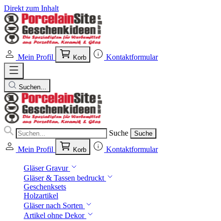
Direkt zum Inhalt
Mein Profil
Kontaktformular
Korb
Suchen...
Suche
Suche
Mein Profil
Kontaktformular
Korb
Gläser Gravur
Gläser & Tassen bedruckt
Geschenksets
Holzartikel
Gläser nach Sorten
Artikel ohne Dekor