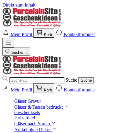
Direkt zum Inhalt
Mein Profil
Kontaktformular
Korb
Suchen...
Suche
Suche
Mein Profil
Kontaktformular
Korb
Gläser Gravur
Gläser & Tassen bedruckt
Geschenksets
Holzartikel
Gläser nach Sorten
Artikel ohne Dekor