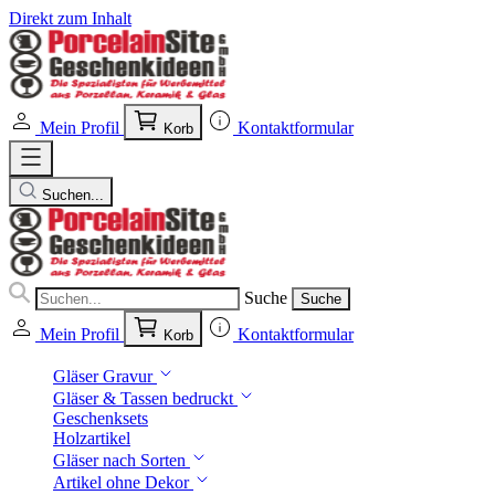
Direkt zum Inhalt
Mein Profil
Kontaktformular
Korb
Suchen...
Suche
Suche
Mein Profil
Kontaktformular
Korb
Gläser Gravur
Gläser & Tassen bedruckt
Geschenksets
Holzartikel
Gläser nach Sorten
Artikel ohne Dekor