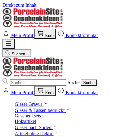
Direkt zum Inhalt
Mein Profil
Kontaktformular
Korb
Suchen...
Suche
Suche
Mein Profil
Kontaktformular
Korb
Gläser Gravur
Gläser & Tassen bedruckt
Geschenksets
Holzartikel
Gläser nach Sorten
Artikel ohne Dekor