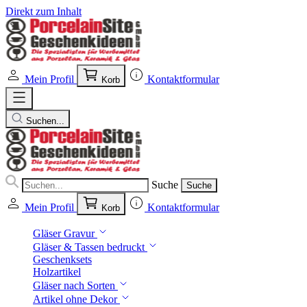
Direkt zum Inhalt
Mein Profil
Kontaktformular
Korb
Suchen...
Suche
Suche
Mein Profil
Kontaktformular
Korb
Gläser Gravur
Gläser & Tassen bedruckt
Geschenksets
Holzartikel
Gläser nach Sorten
Artikel ohne Dekor