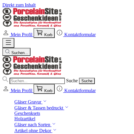
Direkt zum Inhalt
Mein Profil
Kontaktformular
Korb
Suchen...
Suche
Suche
Mein Profil
Kontaktformular
Korb
Gläser Gravur
Gläser & Tassen bedruckt
Geschenksets
Holzartikel
Gläser nach Sorten
Artikel ohne Dekor