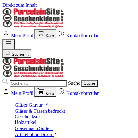
Direkt zum Inhalt
Mein Profil
Kontaktformular
Korb
Suchen...
Suche
Suche
Mein Profil
Kontaktformular
Korb
Gläser Gravur
Gläser & Tassen bedruckt
Geschenksets
Holzartikel
Gläser nach Sorten
Artikel ohne Dekor