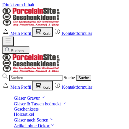
Direkt zum Inhalt
Mein Profil
Kontaktformular
Korb
Suchen...
Suche
Suche
Mein Profil
Kontaktformular
Korb
Gläser Gravur
Gläser & Tassen bedruckt
Geschenksets
Holzartikel
Gläser nach Sorten
Artikel ohne Dekor