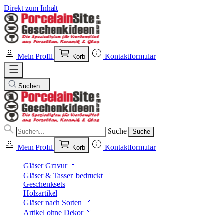
Direkt zum Inhalt
Mein Profil
Kontaktformular
Korb
Suchen...
Suche
Suche
Mein Profil
Kontaktformular
Korb
Gläser Gravur
Gläser & Tassen bedruckt
Geschenksets
Holzartikel
Gläser nach Sorten
Artikel ohne Dekor