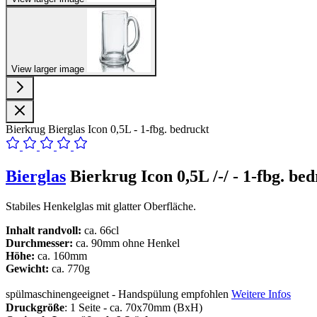
View larger image
Bierkrug Bierglas Icon 0,5L - 1-fbg. bedruckt
Bierglas
Bierkrug Icon 0,5L /-/ - 1-fbg. be
Stabiles Henkelglas mit glatter Oberfläche.
Inhalt randvoll:
ca. 66cl
Durchmesser:
ca. 90mm ohne Henkel
Höhe:
ca. 160mm
Gewicht:
ca. 770g
spülmaschinengeeignet - Handspülung empfohlen
Weitere Infos
Druckgröße
: 1 Seite - ca. 70x70mm (BxH)