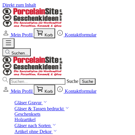
Direkt zum Inhalt
Mein Profil
Kontaktformular
Korb
Suchen...
Suche
Suche
Mein Profil
Kontaktformular
Korb
Gläser Gravur
Gläser & Tassen bedruckt
Geschenksets
Holzartikel
Gläser nach Sorten
Artikel ohne Dekor