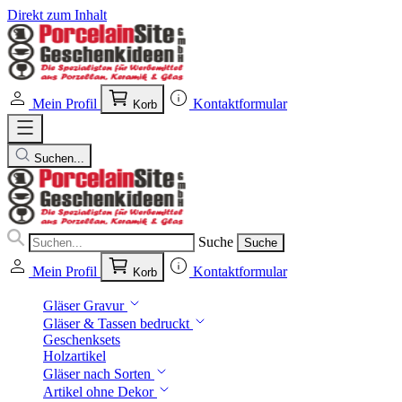
Direkt zum Inhalt
Mein Profil
Kontaktformular
Korb
Suchen...
Suche
Suche
Mein Profil
Kontaktformular
Korb
Gläser Gravur
Gläser & Tassen bedruckt
Geschenksets
Holzartikel
Gläser nach Sorten
Artikel ohne Dekor