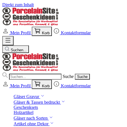
Direkt zum Inhalt
Mein Profil
Kontaktformular
Korb
Suchen...
Suche
Suche
Mein Profil
Kontaktformular
Korb
Gläser Gravur
Gläser & Tassen bedruckt
Geschenksets
Holzartikel
Gläser nach Sorten
Artikel ohne Dekor