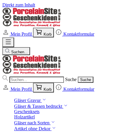
Direkt zum Inhalt
Mein Profil
Kontaktformular
Korb
Suchen...
Suche
Suche
Mein Profil
Kontaktformular
Korb
Gläser Gravur
Gläser & Tassen bedruckt
Geschenksets
Holzartikel
Gläser nach Sorten
Artikel ohne Dekor