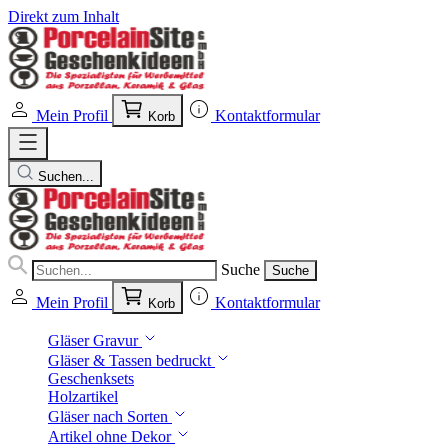
Direkt zum Inhalt
Mein Profil
Kontaktformular
Korb
Suchen...
Suche
Suche
Mein Profil
Kontaktformular
Korb
Gläser Gravur
Gläser & Tassen bedruckt
Geschenksets
Holzartikel
Gläser nach Sorten
Artikel ohne Dekor