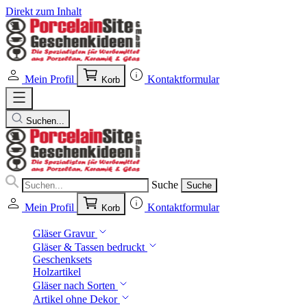
Direkt zum Inhalt
Mein Profil
Kontaktformular
Korb
Suchen...
Suche
Suche
Mein Profil
Kontaktformular
Korb
Gläser Gravur
Gläser & Tassen bedruckt
Geschenksets
Holzartikel
Gläser nach Sorten
Artikel ohne Dekor