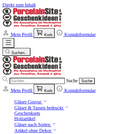
Direkt zum Inhalt
Mein Profil
Kontaktformular
Korb
Suchen...
Suche
Suche
Mein Profil
Kontaktformular
Korb
Gläser Gravur
Gläser & Tassen bedruckt
Geschenksets
Holzartikel
Gläser nach Sorten
Artikel ohne Dekor