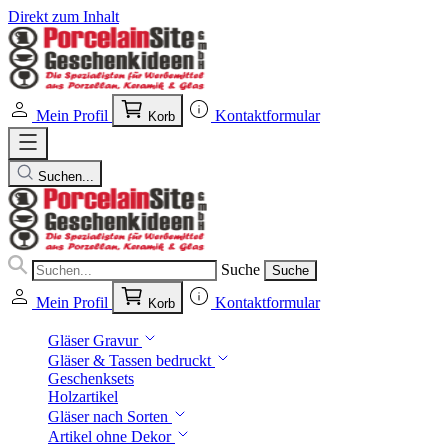
Direkt zum Inhalt
Mein Profil
Kontaktformular
Korb
Suchen...
Suche
Suche
Mein Profil
Kontaktformular
Korb
Gläser Gravur
Gläser & Tassen bedruckt
Geschenksets
Holzartikel
Gläser nach Sorten
Artikel ohne Dekor