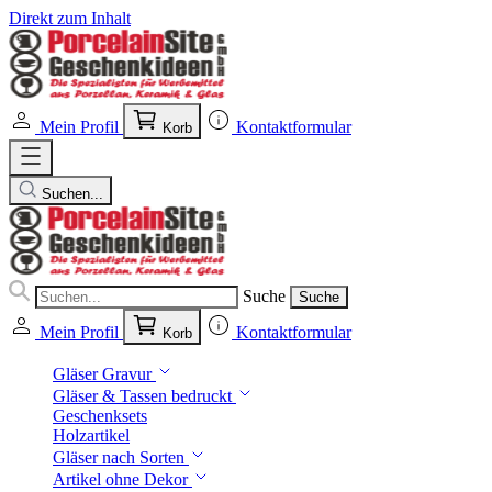
Direkt zum Inhalt
Mein Profil
Kontaktformular
Korb
Suchen...
Suche
Suche
Mein Profil
Kontaktformular
Korb
Gläser Gravur
Gläser & Tassen bedruckt
Geschenksets
Holzartikel
Gläser nach Sorten
Artikel ohne Dekor