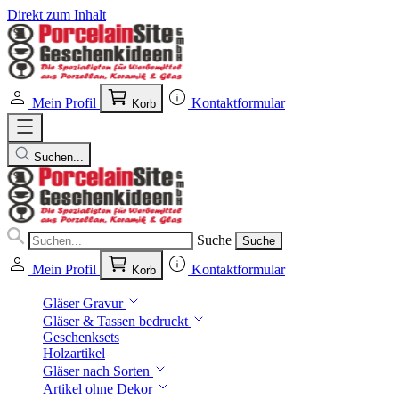
Direkt zum Inhalt
Mein Profil
Kontaktformular
Korb
Suchen...
Suche
Suche
Mein Profil
Kontaktformular
Korb
Gläser Gravur
Gläser & Tassen bedruckt
Geschenksets
Holzartikel
Gläser nach Sorten
Artikel ohne Dekor