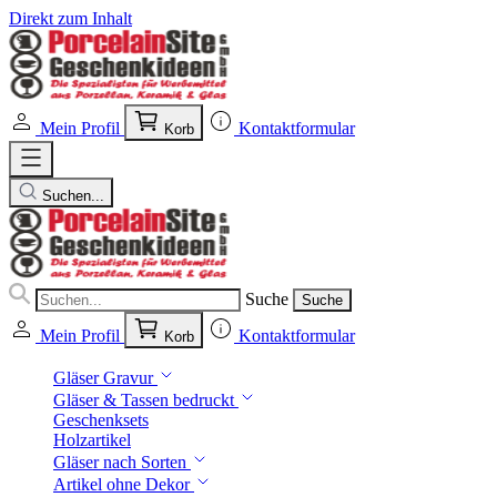
Direkt zum Inhalt
Mein Profil
Kontaktformular
Korb
Suchen...
Suche
Suche
Mein Profil
Kontaktformular
Korb
Gläser Gravur
Gläser & Tassen bedruckt
Geschenksets
Holzartikel
Gläser nach Sorten
Artikel ohne Dekor