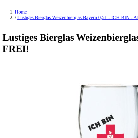
Home
/
Lustiges Bierglas Weizenbierglas Bayern 0,5L - ICH BI
Lustiges Bierglas Weizenbier
FREI!