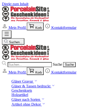
Direkt zum Inhalt
Mein Profil
Kontaktformular
Korb
Suchen...
Suche
Suche
Mein Profil
Kontaktformular
Korb
Gläser Gravur
Gläser & Tassen bedruckt
Geschenksets
Holzartikel
Gläser nach Sorten
Artikel ohne Dekor