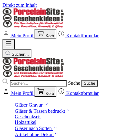
Direkt zum Inhalt
Mein Profil
Kontaktformular
Korb
Suchen...
Suche
Suche
Mein Profil
Kontaktformular
Korb
Gläser Gravur
Gläser & Tassen bedruckt
Geschenksets
Holzartikel
Gläser nach Sorten
Artikel ohne Dekor