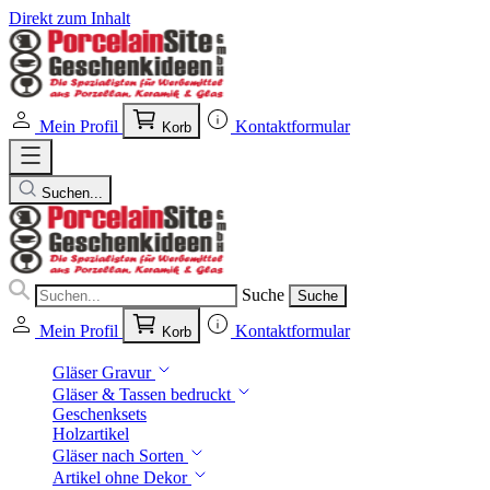
Direkt zum Inhalt
Mein Profil
Kontaktformular
Korb
Suchen...
Suche
Suche
Mein Profil
Kontaktformular
Korb
Gläser Gravur
Gläser & Tassen bedruckt
Geschenksets
Holzartikel
Gläser nach Sorten
Artikel ohne Dekor