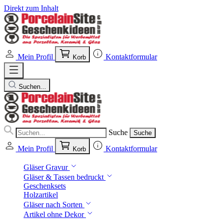
Direkt zum Inhalt
Mein Profil
Kontaktformular
Korb
Suchen...
Suche
Suche
Mein Profil
Kontaktformular
Korb
Gläser Gravur
Gläser & Tassen bedruckt
Geschenksets
Holzartikel
Gläser nach Sorten
Artikel ohne Dekor