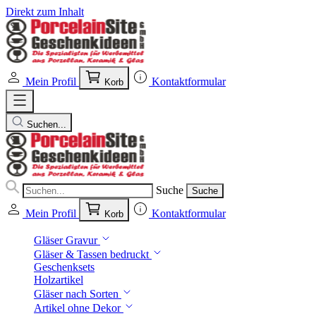
Direkt zum Inhalt
Mein Profil
Kontaktformular
Korb
Suchen...
Suche
Suche
Mein Profil
Kontaktformular
Korb
Gläser Gravur
Gläser & Tassen bedruckt
Geschenksets
Holzartikel
Gläser nach Sorten
Artikel ohne Dekor