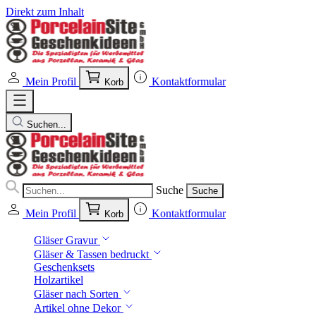
Direkt zum Inhalt
Mein Profil
Kontaktformular
Korb
Suchen...
Suche
Suche
Mein Profil
Kontaktformular
Korb
Gläser Gravur
Gläser & Tassen bedruckt
Geschenksets
Holzartikel
Gläser nach Sorten
Artikel ohne Dekor