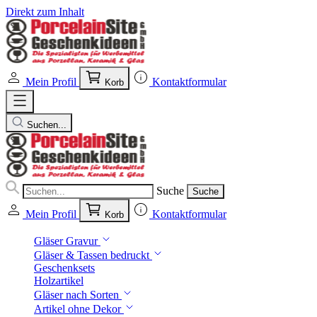
Direkt zum Inhalt
Mein Profil
Kontaktformular
Korb
Suchen...
Suche
Suche
Mein Profil
Kontaktformular
Korb
Gläser Gravur
Gläser & Tassen bedruckt
Geschenksets
Holzartikel
Gläser nach Sorten
Artikel ohne Dekor