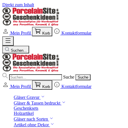
Direkt zum Inhalt
Mein Profil
Kontaktformular
Korb
Suchen...
Suche
Suche
Mein Profil
Kontaktformular
Korb
Gläser Gravur
Gläser & Tassen bedruckt
Geschenksets
Holzartikel
Gläser nach Sorten
Artikel ohne Dekor