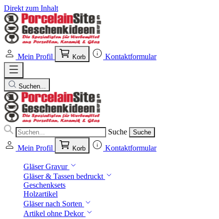
Direkt zum Inhalt
Mein Profil
Kontaktformular
Korb
Suchen...
Suche
Suche
Mein Profil
Kontaktformular
Korb
Gläser Gravur
Gläser & Tassen bedruckt
Geschenksets
Holzartikel
Gläser nach Sorten
Artikel ohne Dekor