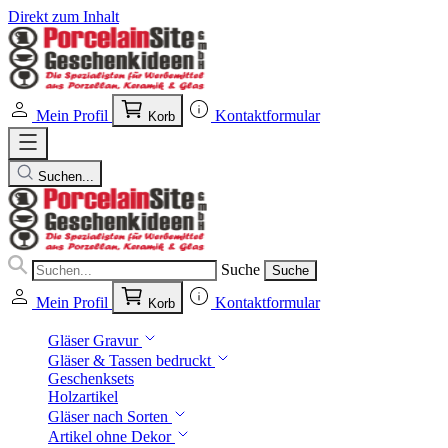
Direkt zum Inhalt
Mein Profil
Kontaktformular
Korb
Suchen...
Suche
Suche
Mein Profil
Kontaktformular
Korb
Gläser Gravur
Gläser & Tassen bedruckt
Geschenksets
Holzartikel
Gläser nach Sorten
Artikel ohne Dekor