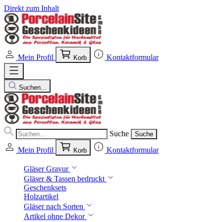
Direkt zum Inhalt
Mein Profil
Kontaktformular
Korb
Suchen...
Suche
Suche
Mein Profil
Kontaktformular
Korb
Gläser Gravur
Gläser & Tassen bedruckt
Geschenksets
Holzartikel
Gläser nach Sorten
Artikel ohne Dekor