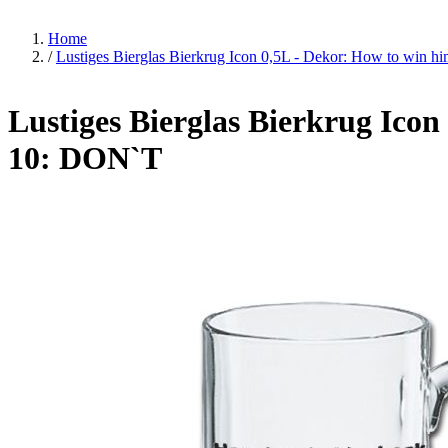
Home
/
Lustiges Bierglas Bierkrug Icon 0,5L - Dekor: How to win 
Lustiges Bierglas Bierkrug Icon
10: DON`T