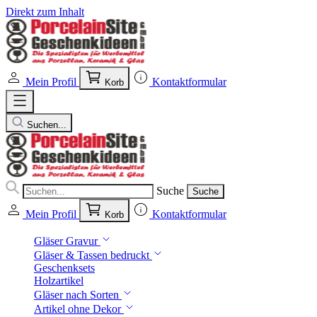
Direkt zum Inhalt
Mein Profil
Kontaktformular
Korb
Suchen...
Suche
Suche
Mein Profil
Kontaktformular
Korb
Gläser Gravur
Gläser & Tassen bedruckt
Geschenksets
Holzartikel
Gläser nach Sorten
Artikel ohne Dekor