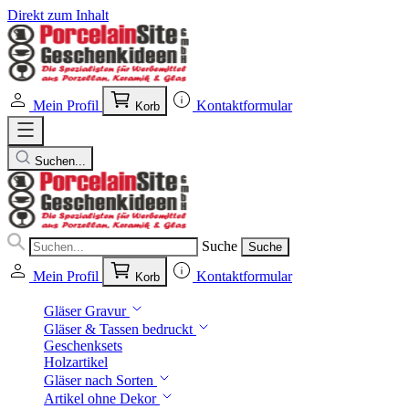
Direkt zum Inhalt
Mein Profil
Kontaktformular
Korb
Suchen...
Suche
Suche
Mein Profil
Kontaktformular
Korb
Gläser Gravur
Gläser & Tassen bedruckt
Geschenksets
Holzartikel
Gläser nach Sorten
Artikel ohne Dekor