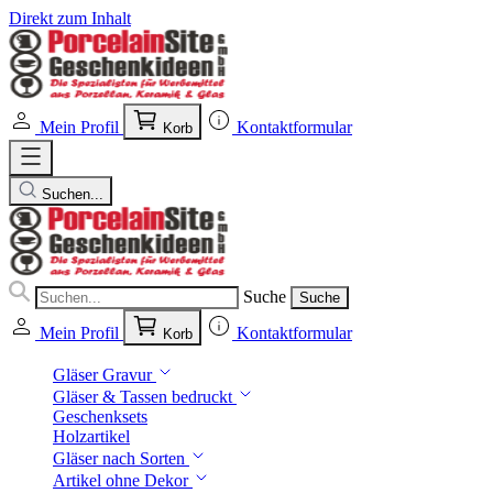
Direkt zum Inhalt
Mein Profil
Kontaktformular
Korb
Suchen...
Suche
Suche
Mein Profil
Kontaktformular
Korb
Gläser Gravur
Gläser & Tassen bedruckt
Geschenksets
Holzartikel
Gläser nach Sorten
Artikel ohne Dekor