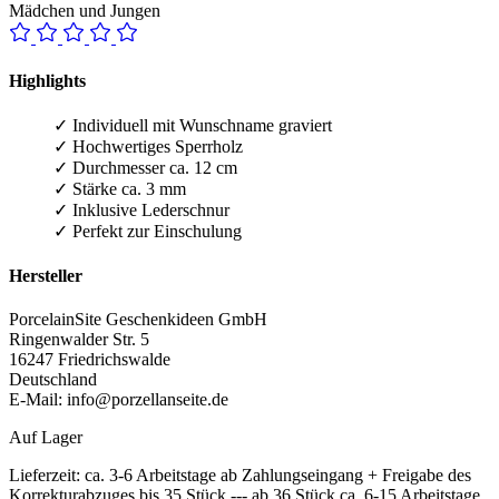
Mädchen und Jungen
Highlights
✓ Individuell mit Wunschname graviert
✓ Hochwertiges Sperrholz
✓ Durchmesser ca. 12 cm
✓ Stärke ca. 3 mm
✓ Inklusive Lederschnur
✓ Perfekt zur Einschulung
Hersteller
PorcelainSite Geschenkideen GmbH
Ringenwalder Str. 5
16247 Friedrichswalde
Deutschland
E-Mail:
info@porzellanseite.de
Auf Lager
Lieferzeit:
ca. 3-6 Arbeitstage ab Zahlungseingang + Freigabe des
Korrekturabzuges bis 35 Stück --- ab 36 Stück ca. 6-15 Arbeitstage