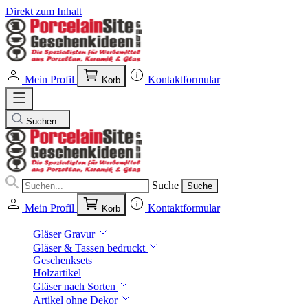
Direkt zum Inhalt
Mein Profil
Kontaktformular
Korb
Suchen...
Suche
Suche
Mein Profil
Kontaktformular
Korb
Gläser Gravur
Gläser & Tassen bedruckt
Geschenksets
Holzartikel
Gläser nach Sorten
Artikel ohne Dekor