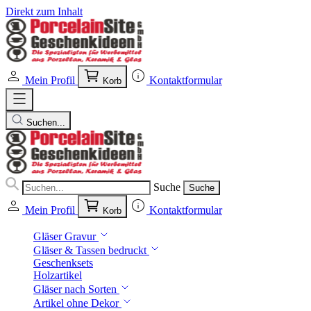
Direkt zum Inhalt
Mein Profil
Kontaktformular
Korb
Suchen...
Suche
Suche
Mein Profil
Kontaktformular
Korb
Gläser Gravur
Gläser & Tassen bedruckt
Geschenksets
Holzartikel
Gläser nach Sorten
Artikel ohne Dekor