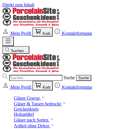
Direkt zum Inhalt
Mein Profil
Kontaktformular
Korb
Suchen...
Suche
Suche
Mein Profil
Kontaktformular
Korb
Gläser Gravur
Gläser & Tassen bedruckt
Geschenksets
Holzartikel
Gläser nach Sorten
Artikel ohne Dekor