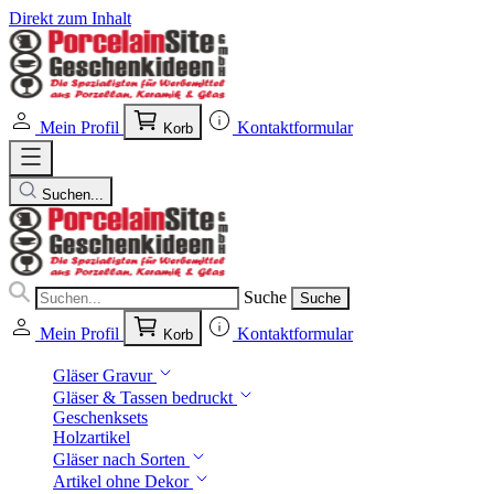
Direkt zum Inhalt
Mein Profil
Kontaktformular
Korb
Suchen...
Suche
Suche
Mein Profil
Kontaktformular
Korb
Gläser Gravur
Gläser & Tassen bedruckt
Geschenksets
Holzartikel
Gläser nach Sorten
Artikel ohne Dekor