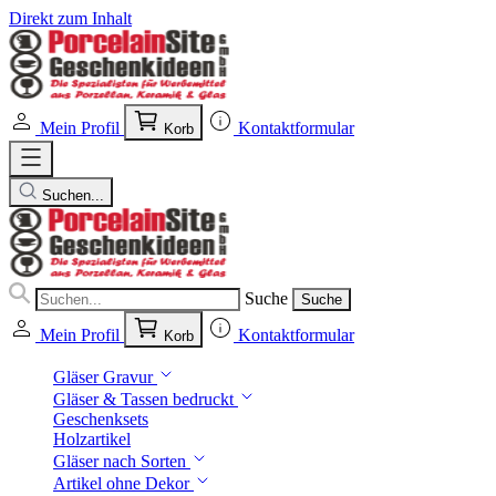
Direkt zum Inhalt
Mein Profil
Kontaktformular
Korb
Suchen...
Suche
Suche
Mein Profil
Kontaktformular
Korb
Gläser Gravur
Gläser & Tassen bedruckt
Geschenksets
Holzartikel
Gläser nach Sorten
Artikel ohne Dekor