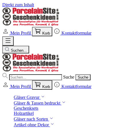
Direkt zum Inhalt
Mein Profil
Kontaktformular
Korb
Suchen...
Suche
Suche
Mein Profil
Kontaktformular
Korb
Gläser Gravur
Gläser & Tassen bedruckt
Geschenksets
Holzartikel
Gläser nach Sorten
Artikel ohne Dekor