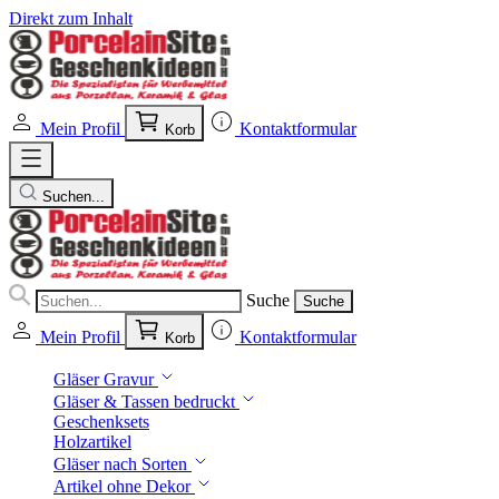
Direkt zum Inhalt
Mein Profil
Kontaktformular
Korb
Suchen...
Suche
Suche
Mein Profil
Kontaktformular
Korb
Gläser Gravur
Gläser & Tassen bedruckt
Geschenksets
Holzartikel
Gläser nach Sorten
Artikel ohne Dekor