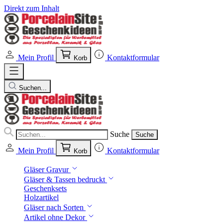
Direkt zum Inhalt
Mein Profil
Kontaktformular
Korb
Suchen...
Suche
Suche
Mein Profil
Kontaktformular
Korb
Gläser Gravur
Gläser & Tassen bedruckt
Geschenksets
Holzartikel
Gläser nach Sorten
Artikel ohne Dekor