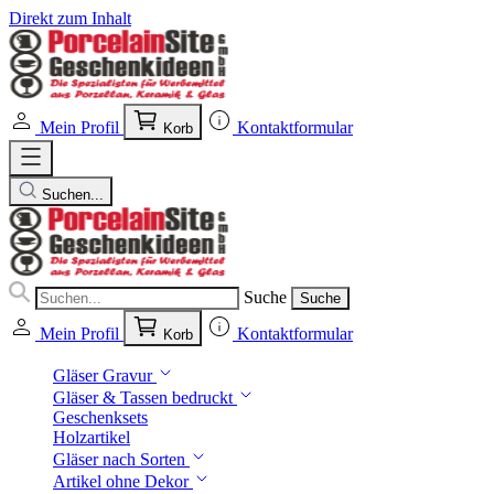
Direkt zum Inhalt
Mein Profil
Kontaktformular
Korb
Suchen...
Suche
Suche
Mein Profil
Kontaktformular
Korb
Gläser Gravur
Gläser & Tassen bedruckt
Geschenksets
Holzartikel
Gläser nach Sorten
Artikel ohne Dekor