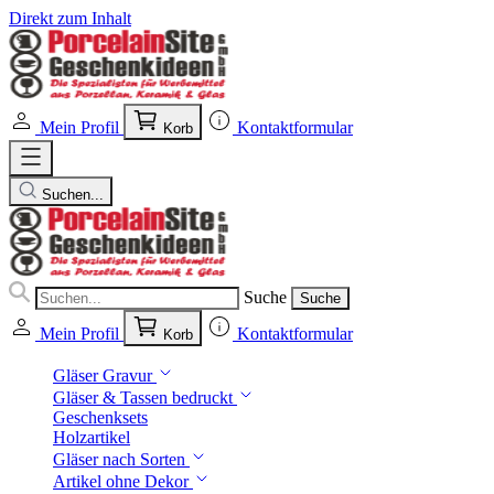
Direkt zum Inhalt
Mein Profil
Kontaktformular
Korb
Suchen...
Suche
Suche
Mein Profil
Kontaktformular
Korb
Gläser Gravur
Gläser & Tassen bedruckt
Geschenksets
Holzartikel
Gläser nach Sorten
Artikel ohne Dekor