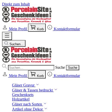
Direkt zum Inhalt
Mein Profil
Kontaktformular
Korb
Suchen...
Suche
Suche
Mein Profil
Kontaktformular
Korb
Gläser Gravur
Gläser & Tassen bedruckt
Geschenksets
Holzartikel
Gläser nach Sorten
Artikel ohne Dekor