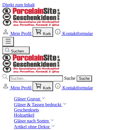
Direkt zum Inhalt
Mein Profil
Kontaktformular
Korb
Suchen...
Suche
Suche
Mein Profil
Kontaktformular
Korb
Gläser Gravur
Gläser & Tassen bedruckt
Geschenksets
Holzartikel
Gläser nach Sorten
Artikel ohne Dekor